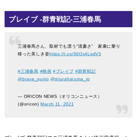
ブレイブ -群青戦記-三浦春馬
三浦春馬さん、取材でも漂う“清廉さ” 家康に乗り
移った美しき姿
https://t.co/56Ox4LqdV3
#三浦春馬
#映画
#ブレイブ
#群青戦記
@brave_gunjo
@miuraharuma_jp
— ORICON NEWS（オリコンニュース）
(@oricon)
March 11, 2021