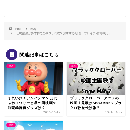
HOME
映画
山崎紘菜が鈴木伸之のサウナ布教でおすすめ!映画「ブレイブ-群青戦記」
関連記事はこちら
映画
映画
それいけ！アンパンマン ふわ
ブラッククローバーアニメの
ふわフワリーと雲の国映画の
映画主題歌はSnowMan？ブラ
前売券特典グッズは？
クロ歌歴代は誰？
2021-04-13
2021-03-29
映画