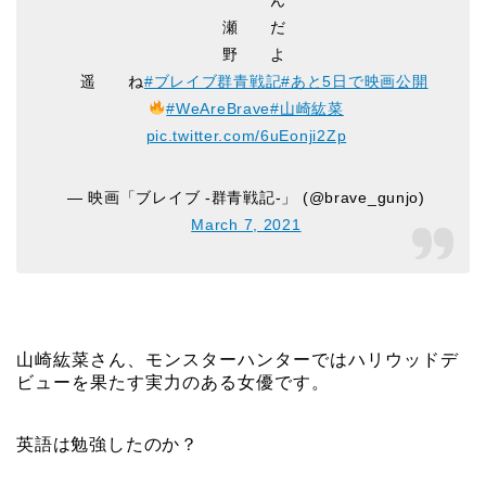
瀬 だ
野 よ
遥 ね
#ブレイブ群青戦記
#あと5日で映画公開
#WeAreBrave
#山崎紘菜
pic.twitter.com/6uEonji2Zp
— 映画「ブレイブ -群青戦記-」 (@brave_gunjo)
March 7, 2021
山崎紘菜さん、モンスターハンターではハリウッドデ
ビューを果たす実力のある女優です。
英語は勉強したのか？