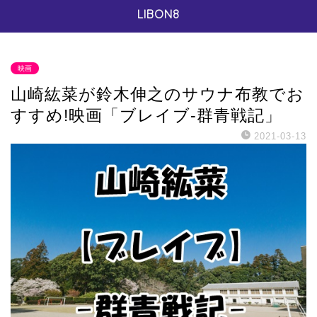
LIBON8
映画
山崎紘菜が鈴木伸之のサウナ布教でお
すすめ!映画「ブレイブ-群青戦記」
2021-03-13