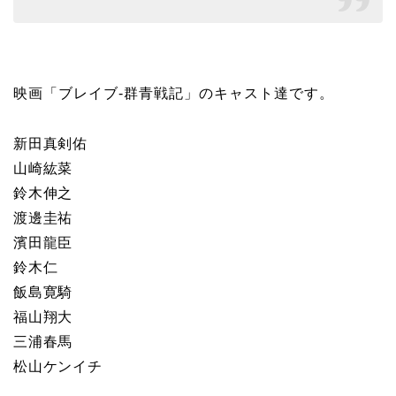
映画「ブレイブ-群青戦記」のキャスト達です。
新田真剣佑
山崎紘菜
鈴木伸之
渡邊圭祐
濱田龍臣
鈴木仁
飯島寛騎
福山翔大
三浦春馬
松山ケンイチ