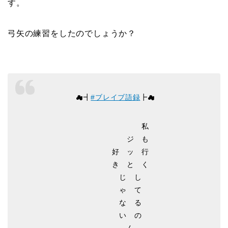
す。
弓矢の練習をしたのでしょうか？
☁┫
#ブレイブ語録
┣☁
私
ジ も
好 ッ 行
き と く
じ し
ゃ て
な る
い の
ん