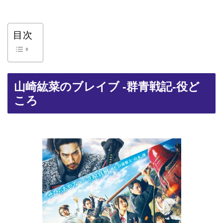
目次
山崎紘菜のブレイブ -群青戦記-役ど
ころ