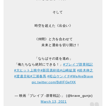
そして
時空を超えた《出会い》
《仲間》と力を合わせて
未来と運命を切り開け！
「ならばその道を進め」
「俺たちなら絶対にできる！」
#ブレイブ群青戦記
#大ヒット上映中
#新田真剣佑
#山崎紘菜
#鈴木伸之
#渡邊圭祐
#三浦春馬
#松山ケンイチ
#WeAreBrave
pic.twitter.com/BdlIFGefXK
— 映画「ブレイブ -群青戦記-」 (@brave_gunjo)
March 13, 2021