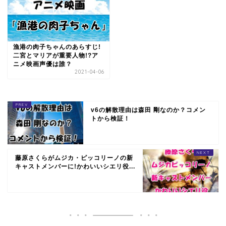
漁港の肉子ちゃんのあらすじ!
二宮とマリアが重要人物!?ア
ニメ映画声優は誰？
2021-04-06
v6の解散理由は森田 剛なのか？コメン
トから検証！
藤原さくらがムジカ・ピッコリーノの新
キャストメンバーに!かわいいシエリ役...